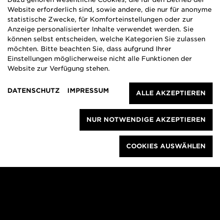
Auswirkungen mit zu bedenken.
Website erforderlich sind, sowie andere, die nur für anonyme
statistische Zwecke, für Komforteinstellungen oder zur
Anzeige personalisierter Inhalte verwendet werden. Sie
Ressourcen
Nachkriegsarchitektur
können selbst entscheiden, welche Kategorien Sie zulassen
möchten. Bitte beachten Sie, dass aufgrund Ihrer
Einstellungen möglicherweise nicht alle Funktionen der
Website zur Verfügung stehen.
Nachricht
DATENSCHUTZ
IMPRESSUM
08.02.2017
ALLE AKZEPTIEREN
Energiewende Ruhr – mehr als
NUR NOTWENDIGE AKZEPTIEREN
bloße Ressourceneffizienz
COOKIES AUSWÄHLEN
Die ansprechend gestaltete
Energiewendelandkarte Ruhr gibt einen
Überblick über existierende Initiativen,
Programme und Projekte im „Rahmenprogramm
zur Umsetzung der Energiewende in den
Kommunen des Ruhrgebiets“.