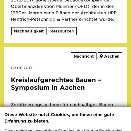
Oberfinanzdirektion Münster (OFD), der in den
1960er Jahren nach Plänen der Architekten HPP
Hentrich-Petschnigg & Partner errichtet wurde.
Nachhaltigkeit
Ressourcen
Nachricht
Aachen
02.06.2017
Kreislaufgerechtes Bauen –
Symposium in Aachen
Zertifizierungssysteme für nachhaltiges Bauen
sollen dabei unterstützen, im Planen, Bauen und
Diese Website nutzt Cookies, um Ihnen eine gute
Betrieb von Gebäuden ressourceneffizient
Erfahrung zu bieten.
vorzugehen und schon bei den ersten
Entscheidungsprozessen alle ökologischen
Dazu gehören wesentliche Cookies, die für den Betrieb der