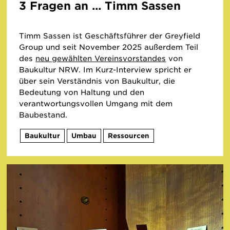
3 Fragen an ... Timm Sassen
Medium
Zeitraum
Timm Sassen ist Geschäftsführer der Greyfield
Group und seit November 2025 außerdem Teil
Bitte
–
des
neu gewählten Vereinsvorstandes
von
Datum
Baukultur NRW. Im Kurz-Interview spricht er
im
über sein Verständnis von Baukultur, die
Format
Bedeutung von Haltung und den
TT.MM.JJJJ
verantwortungsvollen Umgang mit dem
eingeben
Baubestand.
Baukultur
Umbau
Ressourcen