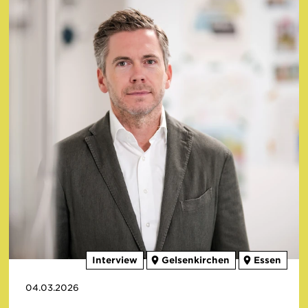
Aachen
Aegidienberg
Ahlen
Alfter
Alsdorf
Altena
Amsterdam
Arnsberg
Augsburg
Bad Honnef
Bad Laasphe
Mehr anzeigen
Tags
Architektur
Stadtentwicklung
Baukulturvermittlung
Baukultur
Kirchen
Umnutzung
Umbau
Nachkriegsarchitektur
Bürgerschaftliches Engagement
Wohnungsbau
Ressourcen
Mehr anzeigen
Formate
Interview
Gelsenkirchen
Essen
Projekt
Publikation
Nachricht
Kommentar
04.03.2026
Blog
Interview
Ausstellung
Fokusthema